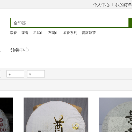
个人中心
我的订单
瑞春
臻春
易武山
布朗山
原香系列
普洱熟茶
区
领券中心
-