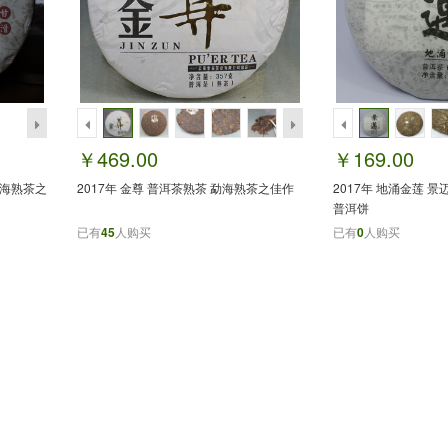
￥469.00
￥169.00
勐海熟茶之
2017年 金尊 普洱茶熟茶 勐海熟茶之佳作
2017年 地涌金莲 景
普洱饼
已有
45
人购买
已有
0
人购买