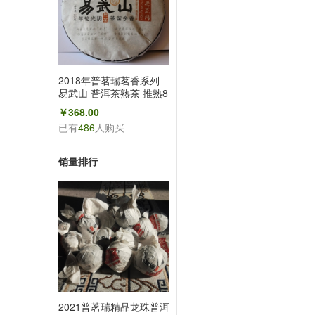
2018年普茗瑞茗香系列
易武山 普洱茶熟茶 推熟8
折+拍7片在送一片
￥368.00
已有
486
人购买
销量排行
2021普茗瑞精品龙珠普洱