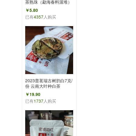
茶熟珠（勐海春料渥堆）
熟韵熟味普洱龙珠1颗
￥5.80
已有
4357
人购买
2023普茗瑞古树韵白7克/
份 云南大叶种白茶
￥19.90
已有
1737
人购买