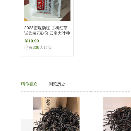
2023密境韵红 古树红茶
试饮装7克/份 云南大叶种
晒红 花香蜜果香
￥19.90
已有
828
人购买
猜你喜欢
浏览历史