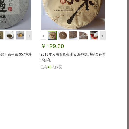
￥129.00
迈普洱茶生茶 357克生
2018年云南贡象茶业 勐海醇味 地涌金莲普
洱熟茶
已有
45
人购买