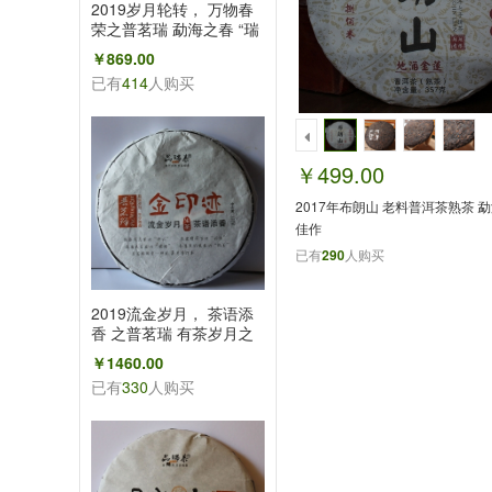
2019岁月轮转， 万物春
荣之普茗瑞 勐海之春 “瑞
春”普洱生饼
￥869.00
已有
414
人购买
￥499.00
2017年布朗山 老料普洱茶熟茶 
佳作
已有
290
人购买
2019流金岁月， 茶语添
香 之普茗瑞 有茶岁月之
金印迹 普洱茶青饼
￥1460.00
已有
330
人购买