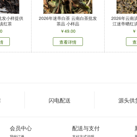
茶批发小样提供
2026年迷帝白茶 云南白茶批发
2026年云南
滇红茶
茶品 小样品
江迷帝晒红滇
00
￥
49.00
￥
情
查看详情
查
障
闪电配送
源头供
会员中心
配送与支付
我的订单
支付方式说明