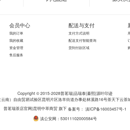
会员中心
配送与支付
我的订单
支付方式说明
我的收藏
配送支付智能查询
资金管理
货到付款区域
售后服务
Copyright © 2015-2028普茗瑞|品瑞泰|蓁熙|源叶印迹
云南）自由贸易试验区昆明片区洛羊街道办事处林溪路16号茶天下云茶城
普茗瑞茶店官网|昆明中萃商贸 旗下
备案号： 滇ICP备16003457号-1
滇公安网：53011102000584号