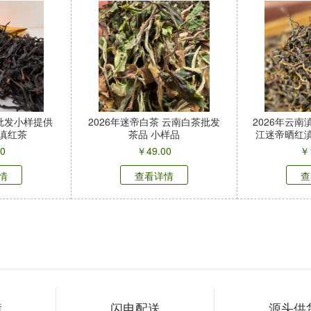
茶批发小样提供
2026年迷帝白茶 云南白茶批发
2026年云南
滇红茶
茶品 小样品
江迷帝晒红滇
00
￥
49.00
￥
情
查看详情
查
障
闪电配送
源头供