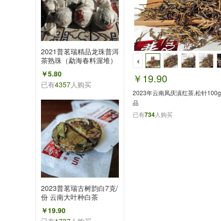
2021普茗瑞精品龙珠普洱
茶熟珠（勐海春料渥堆）
熟韵熟味普洱龙珠1颗
￥5.80
￥19.90
已有
4357
人购买
2023年云南凤庆滇红茶,松针100g
品
已有
734
人购买
2023普茗瑞古树韵白7克/
份 云南大叶种白茶
￥19.90