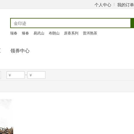
个人中心
我的订单
瑞春
臻春
易武山
布朗山
原香系列
普洱熟茶
区
领券中心
-