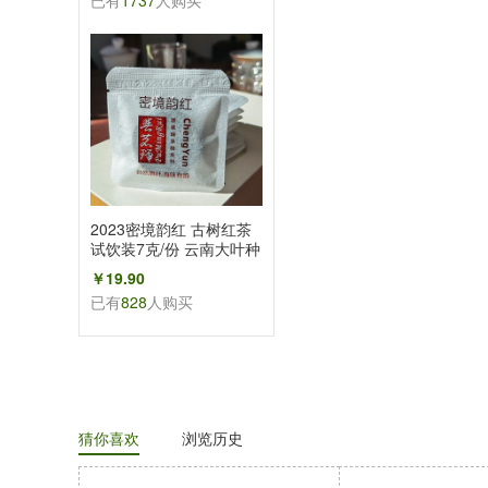
已有
1737
人购买
2023密境韵红 古树红茶
试饮装7克/份 云南大叶种
晒红 花香蜜果香
￥19.90
已有
828
人购买
猜你喜欢
浏览历史